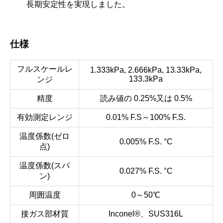
長期安定性を実現しました。
仕様
フルスケールレ
1.333kPa, 2.666kPa, 13.33kPa,
133.3kPa
ンジ
精度
読み値の 0.25%又は 0.5%
有効測定レンジ
0.01% F.S～100% F.S.
温度係数(ゼロ
0.005% F.S. °C
点)
温度係数(スパ
0.027% F.S. °C
ン)
周囲温度
0～50℃
接ガス部材質
Inconel®、SUS316L