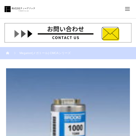
Megatorr(メガトール) CMCAシリーズ